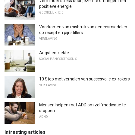
Verminder stress door jezelf te omringen met
positieve energie
GEESTELIJKHEID
Voorkomen van misbruik van geneesmiddelen
op recept en pijnstillers
VERSLAVING
Angst en ziekte
SOCIALE ANGSTSTOORNIS
10 Stop met verhalen van succesvolle ex-rokers
VERSLAVING
Mensen helpen met ADD om zelfmedicatie te
stoppen
ADHD
Intresting articles