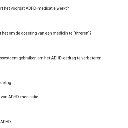
rt het voordat ADHD-medicatie werkt?
 het om de dosering van een medicijn te "titreren"?
gssysteem gebruiken om het ADHD-gedrag te verbeteren
deling
n van ADHD-medicatie
r ADHD