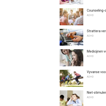
Counseling-
ADHD
Strattera ver
ADHD
Medicijnen v
ADHD
Vyvanse voor
ADHD
Niet-stimule
ADHD