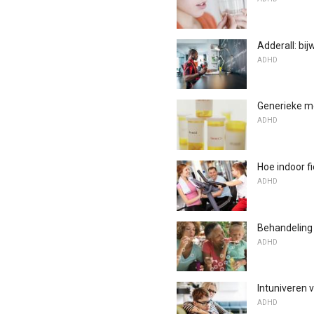
Adderall: bi
ADHD
Generieke m
ADHD
Hoe indoor 
ADHD
Behandeling
ADHD
Intuniveren 
ADHD