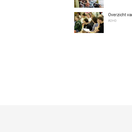
Overzicht va
ADHD