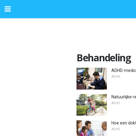
Behandeling
ADHD-medica
ADHD
Natuurlijke 
ADHD
Hoe een dokt
ADHD