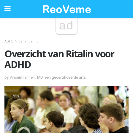
ad
ADHD
Behandeling
Overzicht van Ritalin voor
ADHD
by Vincent Iannelli, MD, een gecertificeerde arts