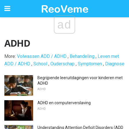
ad
ADHD
More:
Volwassen ADD / ADHD
,
Behandeling
,
Leven met
ADD / ADHD
,
School
,
Ouderschap
,
Symptomen
,
Diagnose
Begrijpende leeruitdagingen voor kinderen met
ADHD
ADHD
ADHD en computerverslaving
ADHD
Understanding Attention Deficit Disorders (ADD