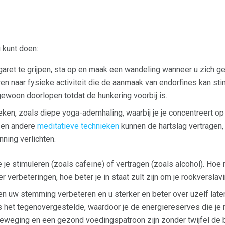
u kunt doen:
igaret te grijpen, sta op en maak een wandeling wanneer u zich ge
ren naar fysieke activiteit die de aanmaak van endorfines kan st
 gewoon doorlopen totdat de hunkering voorbij is.
eken, zoals diepe yoga-ademhaling, waarbij je je concentreert op
 en andere
meditatieve technieken
kunnen de hartslag vertragen,
ning verlichten.
 je stimuleren (zoals cafeïne) of vertragen (zoals alcohol). Hoe 
 verbeteringen, hoe beter je in staat zult zijn om je rookverslav
n uw stemming verbeteren en u sterker en beter over uzelf laten
 het tegenovergestelde, waardoor je de energiereserves die je 
eweging en een gezond voedingspatroon zijn zonder twijfel de