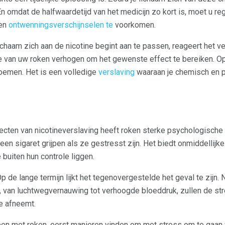
n omdat de halfwaardetijd van het medicijn zo kort is, moet u re
 en
ontwenningsverschijnselen te
voorkomen.
 lichaam zich aan de nicotine begint aan te passen, reageert het v
e van uw roken verhogen om het gewenste effect te bereiken. Op 
oemen. Het is een volledige
verslaving
waaraan je chemisch en p
n
ecten van nicotineverslaving heeft roken sterke psychologische
 sigaret grijpen als ze gestresst zijn. Het biedt onmiddellijke 
buiten hun controle liggen.
Op de lange termijn lijkt het tegenovergestelde het geval te zij
n, van luchtwegvernauwing tot verhoogde bloeddruk, zullen de st
e afneemt.
en met roken, eerst manieren vinden om met stress om te gaan 