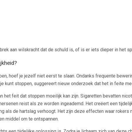
ek aan wilskracht dat de schuld is, of is er iets dieper in het s
jkheid?
pen, hoef je jezelf niet eerst te slaan. Ondanks frequente beweri
je kunt stoppen, suggereert nieuw onderzoek dat het in feite me
an het feit dat stoppen moeilijk kan zijn. Sigaretten bevatten nic
 hersenen reist als ze worden ingeademd. Het creëert een tijdeli
ng als de hartslag verhoogt. Het zijn deze effecten waar rokers 
een middel om te ontspannen.
hts een tijdelijke oplossing is. Zodra je lichaam zich van deze ch