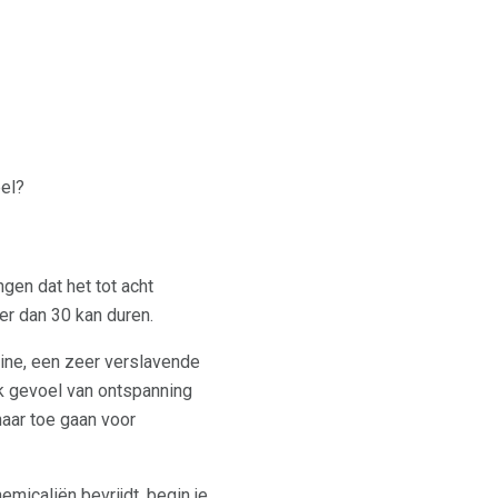
pel?
ngen dat het tot acht
er dan 30 kan duren.
otine, een zeer verslavende
jk gevoel van ontspanning
naar toe gaan voor
emicaliën bevrijdt, begin je