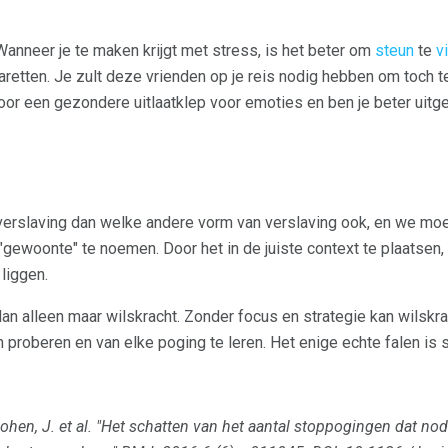
 Wanneer je te maken krijgt met stress, is het beter om
steun
te
v
retten. Je zult deze vrienden op je reis nodig hebben om toch t
 voor een gezondere uitlaatklep voor emoties en ben je beter uitg
 verslaving dan welke andere vorm van verslaving ook, en we mo
"gewoonte" te noemen. Door het in de juiste context te plaatsen,
liggen.
dan alleen maar wilskracht. Zonder focus en strategie kan wilskra
en proberen en van elke poging te leren. Het enige echte falen is 
ohen, J. et al.
"Het schatten van het aantal stoppogingen dat nod