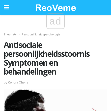
ad
Theorieën
Persoonlijkheidspsychologie
Antisociale
persoonlijkheidsstoornis
Symptomen en
behandelingen
by Kendra Cherry