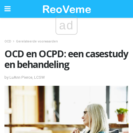
ad
OCD
Gerelateerde voorwaarden
OCD en OCPD: een casestudy
en behandeling
by LuAnn Pierce, LCSW