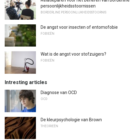
Relatieparen voor het beheren van borderline
persoonlijkheidsstoornissen
BORDERLINE PERSOONLIJKHEIDSSTOORNIS
De angst voor insecten of entomofobie
FOBIEËN
Wat is de angst voor stofzuigers?
FOBIEËN
Intresting articles
Diagnose van OCD
OCD
De kleurpsychologie van Brown
THEORIEËN