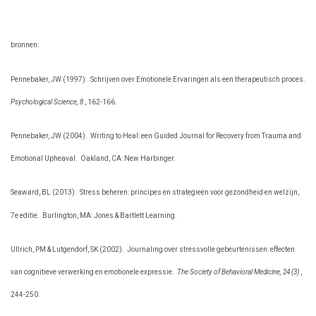
bronnen:
Pennebaker, JW (1997).
Schrijven over Emotionele Ervaringen als een therapeutisch proces.
Psychological Science, 8
, 162-166.
Pennebaker, JW (2004).
Writing to Heal: een Guided Journal for Recovery from Trauma and
Emotional Upheaval.
Oakland, CA: New Harbinger.
Seaward, BL (2013).
Stress beheren: principes en strategieën voor gezondheid en welzijn,
7e editie.
Burlington, MA: Jones & Bartlett Learning.
Ullrich, PM & Lutgendorf, SK (2002).
Journaling over stressvolle gebeurtenissen: effecten
van cognitieve verwerking en emotionele expressie.
The Society of Behavioral Medicine, 24 (3)
,
244-250.