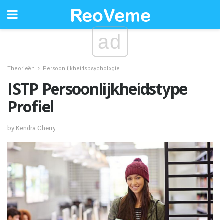
ad
Theorieën
Persoonlijkheidspsychologie
ISTP Persoonlijkheidstype
Profiel
by Kendra Cherry