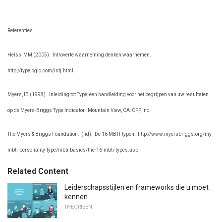
Referenties
Heiss, MM (2005).
Introverte waarneming denken waarnemen.
http://typelogic.com/istj.html
Myers, IB (1998).
Inleiding tot Type: een handleiding voor het begrijpen van uw resultaten
op de Myers-Briggs Type Indicator.
Mountain View, CA: CPP, Inc.
The Myers & Briggs Foundation.
(nd).
De 16 MBTI-typen.
http://www.myersbriggs.org/my-
mbti-personality-type/mbti-basics/the-16-mbti-types.asp
Related Content
Leiderschapsstijlen en frameworks die u moet
kennen
THEORIEËN