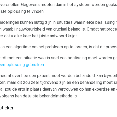
 versnellen. Gegevens moeten dan in het systeem worden geplaat
ste oplossing te vinden.
aderingen kunnen nuttig zijn in situaties waarin elke beslissi
n waarbij nauwkeurigheid van cruciaal belang is. Omdat het pro
 dat u elke keer het juiste antwoord krijgt.
an een algoritme om het probleem op te lossen, is dat dit proces
rdt met een situatie waarin snel een beslissing moet worden g
leemoplossing gebruiken
.
 neemt over hoe een patiënt moet worden behandeld, kan bijvoo
en, maar dit zou zeer tijdrovend zijn en een behandeling moet 
l zou de arts in plaats daarvan vertrouwen op hun expertise en e
volgens hen de juiste behandelmethode is.
stieken