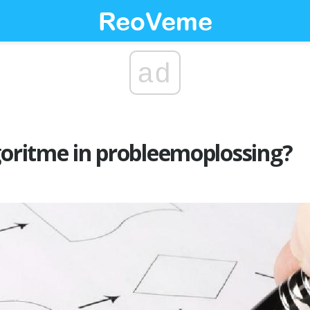
ad
goritme in probleemoplossing?