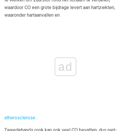
waardoor CO een grote bijdrage levert aan hartziekten,
waaronder hartaanvallen en
ad
atherosclerose
.
Tweedehands rook kan ook veel CO bevatten, dus niet-