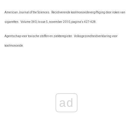
American Journal of the Sciences.
Recidiverende koolmonoxidevergiftiging door roken van
sigaretten.
Volume 340, Issue 5, november 2010, pagina's 427-428.
Agentschap voor toxische stoffen en ziekteregister.
Volksgezondheidverklaring voor
koolmonoxide.
ad