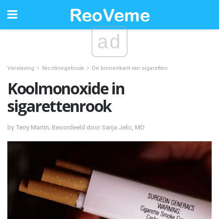
ad
Verslaving
Nicotinegebruik
De binnenkant van sigaretten
Koolmonoxide in
sigarettenrook
by Terry Martin; Beoordeeld door Sanja Jelic, MD