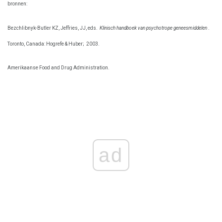
bronnen:
Bezchlibnyk-Butler KZ, Jeffries, JJ, eds.
Klinisch handboek van psychotrope geneesmiddelen
.
Toronto, Canada: Hogrefe & Huber;
2003.
Amerikaanse Food and Drug Administration.
ad