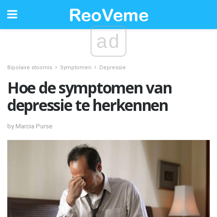
ad
Bipolaire stoornis
Symptomen
Depressie
Hoe de symptomen van
depressie te herkennen
by Marcia Purse