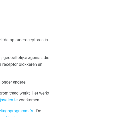
lfde opioïdereceptoren in
; gedeeltelijke agonist, die
e receptor blokkeren en
n onder andere:
arom traag werkt. Het werkt
jnselen te
voorkomen.
delingsprogramma's
. De