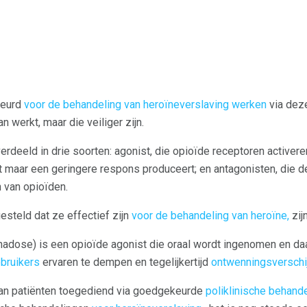
keurd
voor de behandeling van heroïneverslaving werken
via deze
 werkt, maar die veiliger zijn.
rdeeld in drie soorten: agonist, die opioïde receptoren activeren
t maar een geringere respons produceert; en antagonisten, die d
 van opioïden.
esteld dat ze effectief zijn
voor de behandeling van heroïne,
zij
hadose) is een opioïde agonist die oraal wordt ingenomen en da
bruikers
ervaren te dempen en tegelijkertijd
ontwenningsverschi
an patiënten toegediend via goedgekeurde
poliklinische behan