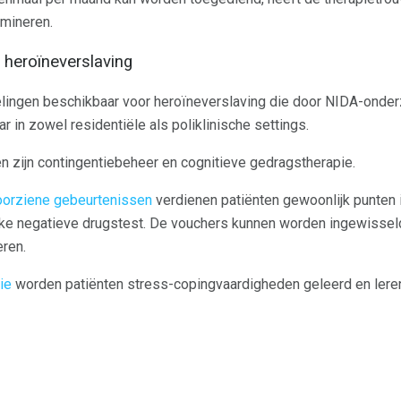
imineren.
 heroïneverslaving
lingen beschikbaar voor heroïneverslaving die door NIDA-onderz
r in zowel residentiële als poliklinische settings.
 zijn contingentiebeheer en cognitieve gedragstherapie.
orziene gebeurtenissen
verdienen patiënten gewoonlijk punten 
e negatieve drugstest. De vouchers kunnen worden ingewisseld
ren.
ie
worden patiënten stress-copingvaardigheden geleerd en lere