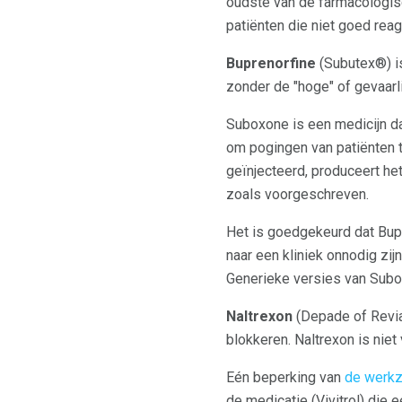
oudste van de farmacologi
patiënten die niet goed rea
Buprenorfine
(Subutex®) is
zonder de "hoge" of gevaarl
Suboxone is een medicijn da
om pogingen van patiënten
geïnjecteerd, produceert he
zoals voorgeschreven.
Het is goedgekeurd dat Bupr
naar een kliniek onnodig zi
Generieke versies van Subox
Naltrexon
(Depade of Revia
blokkeren. Naltrexon is nie
Eén beperking van
de werkz
de medicatie (Vivitrol) die