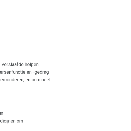
e verslaafde helpen
hersenfunctie en -gedrag
erminderen, en crimineel
un
dicijnen om