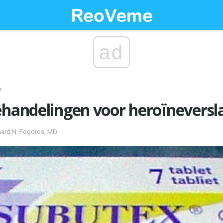
ad
e
ehandelingen voor heroïneversl
hard N. Fogoros, MD