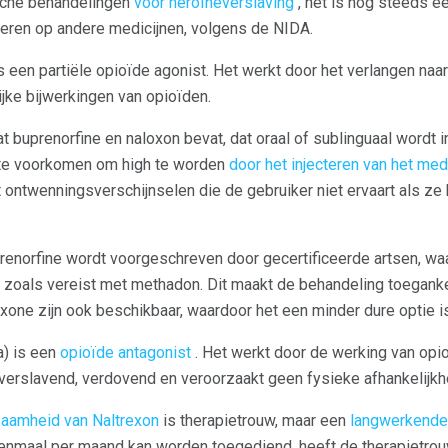
sche behandelingen
voor heroïneverslaving
, het is nog steeds e
geren op andere medicijnen, volgens de NIDA.
 een partiële opioïde agonist. Het werkt door het verlangen naa
ijke bijwerkingen van opioïden.
t buprenorfine en naloxon bevat, dat oraal of sublinguaal wordt
 te voorkomen om high te worden
door het injecteren van het medi
t ontwenningsverschijnselen die de gebruiker niet ervaart als ze
enorfine wordt voorgeschreven door gecertificeerde artsen, waa
jn zoals vereist met methadon. Dit maakt de behandeling toegank
one zijn ook beschikbaar, waardoor het een minder dure optie is
) is een
opioïde antagonist
. Het werkt door de werking van opi
t verslavend, verdovend en veroorzaakt geen fysieke afhankelijkh
aamheid van Naltrexon
is therapietrouw, maar een
langwerkende
 eenmaal per maand kan worden toegediend, heeft de therapietrou