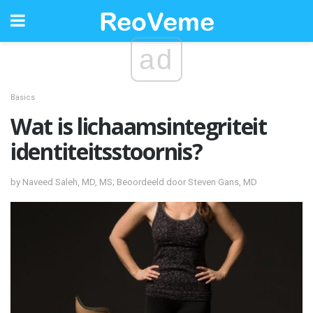
ad
Basics
Wat is lichaamsintegriteit
identiteitsstoornis?
by Naveed Saleh, MD, MS; Beoordeeld door Steven Gans, MD