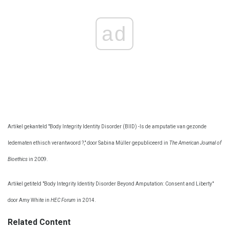
ad
Artikel gekanteld "Body Integrity Identity Disorder (BIID) -Is de amputatie van gezonde
ledematen ethisch verantwoord ?," door Sabina Müller gepubliceerd in
The American Journal of
Bioethics
in 2009.
Artikel getiteld "Body Integrity Identity Disorder Beyond Amputation: Consent and Liberty"
door Amy White in
HEC Forum
in 2014.
Related Content