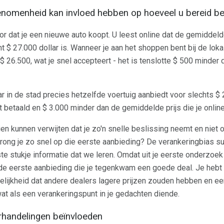
enomenheid kan invloed hebben op hoeveel u bereid be
or dat je een nieuwe auto koopt. U leest online dat de gemiddelde
 $ 27.000 dollar is. Wanneer je aan het shoppen bent bij de lokal
$ 26.500, wat je snel accepteert - het is tenslotte $ 500 minder 
r in de stad precies hetzelfde voertuig aanbiedt voor slechts $ 
t betaald en $ 3.000 minder dan de gemiddelde prijs die je onlin
en kunnen verwijten dat je zo'n snelle beslissing neemt en niet 
rong je zo snel op die eerste aanbieding? De verankeringbias s
te stukje informatie dat we leren. Omdat uit je eerste onderzoek
de eerste aanbieding die je tegenkwam een ​​goede deal. Je hebt 
elijkheid dat andere dealers lagere prijzen zouden hebben en e
 wat als een verankeringspunt in je gedachten diende.
rhandelingen beïnvloeden