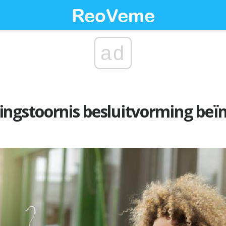
ad
e
ngstoornis besluitvorming beï