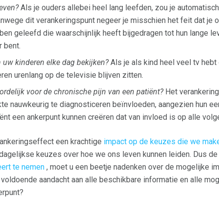
leven?
Als je ouders allebei heel lang leefden, zou je automatisc
Vanwege dit verankeringspunt negeer je misschien het feit dat je
ben geleefd die waarschijnlijk heeft bijgedragen tot hun lange lev
 bent.
 uw kinderen elke dag bekijken?
Als je als kind heel veel tv hebt
ren urenlang op de televisie blijven zitten.
ordelijk voor de chronische pijn van een patiënt?
Het verankering
ekte nauwkeurig te diagnosticeren beïnvloeden, aangezien hun ee
nt een ankerpunt kunnen creëren dat van invloed is op alle vol
erankeringseffect een krachtige
impact op de keuzes die we mak
 dagelijkse keuzes over hoe we ons leven kunnen leiden. Dus de
eert te nemen
, moet u een beetje nadenken over de mogelijke im
voldoende aandacht aan alle beschikbare informatie en alle mogel
erpunt?