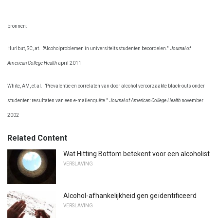
bronnen:
Hurlbut, SC, at.
"Alcoholproblemen in universiteitsstudenten beoordelen."
Journal of
American College Health
april 2011
White, AM, et al.
"Prevalentie en correlaten van door alcohol veroorzaakte black-outs onder
studenten: resultaten van een e-mailenquête."
Journal of American College Health
november
2002
Related Content
Wat Hitting Bottom betekent voor een alcoholist
VERSLAVING
Alcohol-afhankelijkheid gen geïdentificeerd
VERSLAVING