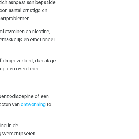
zich aanpast aan bepaalde
en aantal ernstige en
hartproblemen.
mfetaminen en nicotine,
emakkelijk en emotioneel
 drugs verliest, dus als je
o op een overdosis.
benzodiazepine of een
fecten van
ontwenning
te
ing in de
sverschijnselen.