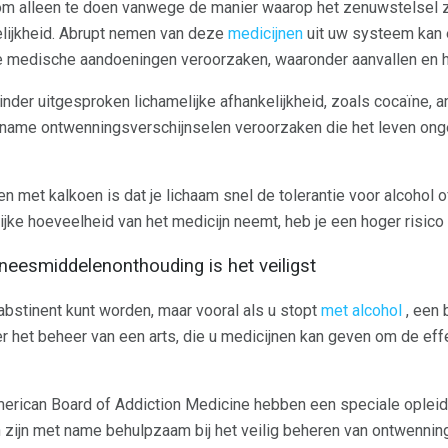
n om alleen te doen vanwege de manier waarop het zenuwstelsel 
lijkheid. Abrupt nemen van deze
medicijnen
uit uw systeem kan e
 medische aandoeningen veroorzaken, waaronder aanvallen en 
nder uitgesproken lichamelijke afhankelijkheid, zoals cocaïne, a
name ontwenningsverschijnselen veroorzaken die het leven ong
n met kalkoen is dat je lichaam snel de tolerantie voor alcohol of
lijke hoeveelheid van het medicijn neemt, heb je een hoger risic
neesmiddelenonthouding is het veiligst
 abstinent kunt worden, maar vooral als u stopt
met alcohol
, een 
r het beheer van een arts, die u medicijnen kan geven om de ef
erican Board of Addiction Medicine hebben een speciale opleid
zijn met name behulpzaam bij het veilig beheren van ontwenning