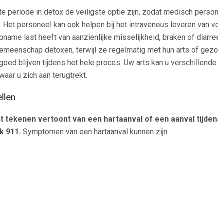
te periode in detox de veiligste optie zijn, zodat medisch perso
Het personeel kan ook helpen bij het intraveneus leveren van vo
opname last heeft van aanzienlijke misselijkheid, braken of diar
e gemeenschap detoxen, terwijl ze regelmatig met hun arts of g
oed blijven tijdens het hele proces. Uw arts kan u verschillende
waar u zich aan terugtrekt.
llen
kent tekenen vertoont van een hartaanval of een aanval tijde
k 911.
Symptomen van een hartaanval kunnen zijn: