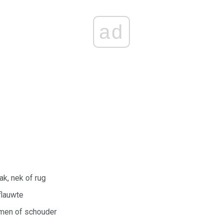
ad
ak, nek of rug
flauwte
rmen of schouder