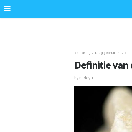
Verslaving
Drug gebruik
Cocaïn
Definitie van
by Buddy T