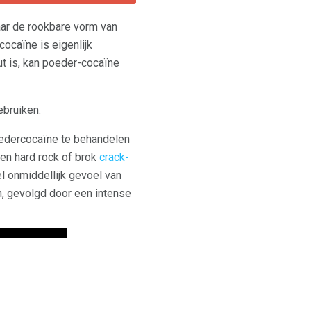
aar de rookbare vorm van
ocaïne is eigenlijk
ut is, kan poeder-cocaïne
ebruiken.
edercocaïne te behandelen
en hard rock of brok
crack-
l onmiddellijk gevoel van
, gevolgd door een intense