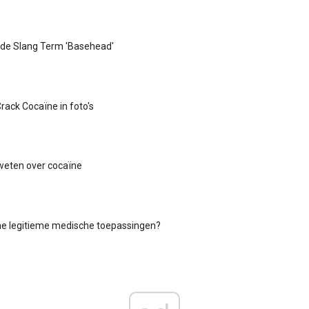
n de Slang Term 'Basehead'
rack Cocaïne in foto's
weten over cocaïne
ne legitieme medische toepassingen?