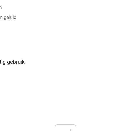
n
en geluid
ig gebruik