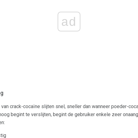
ad
ag
 van crack-cocaïne slijten snel, sneller dan wanneer poeder-co
hoog begint te verslijten, begint de gebruiker enkele zeer ona
en:
tig