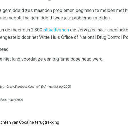
na gemiddeld zes maanden problemen beginnen te melden met hun
ïne meestal na gemiddeld twee jaar problemen melden.
van de meer dan 2.300
straattermen
die verwijzen naar specifiek
mengesteld door het Witte Huis Office of National Drug Control Po
head.
e niet lang voordat ze een big-time base head werd.
ing - Crack, Freebase Cocaine."
EAP - Verslavingen
2005
finitie
maart 2009
chten van Cocaïne terugtrekking