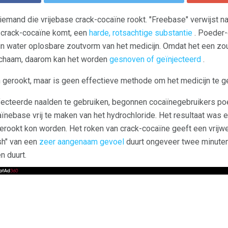
 iemand die vrijebase crack-cocaïne rookt. "Freebase" verwijst n
n crack-cocaïne komt, een
harde, rotsachtige substantie
. Poeder-c
in water oplosbare zoutvorm van het medicijn. Omdat het een zo
ichaam, daarom kan het worden
gesnoven of geïnjecteerd
.
gerookt, maar is geen effectieve methode om het medicijn te g
ecteerde naalden te gebruiken, begonnen cocaïnegebruikers po
nebase vrij te maken van het hydrochloride. Het resultaat was e
erookt kon worden. Het roken van crack-cocaïne geeft een vrijwe
sh" van een
zeer aangenaam gevoel
duurt ongeveer twee minuten
n duurt.