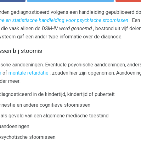
den gediagnosticeerd volgens een handleiding gepubliceerd do
he en statistische handleiding voor psychische stoornissen
. Een
 die vaak alleen de
DSM-IV werd genoemd
, bestond uit vijf de
 systeem gaf een ander type informatie over de diagnose.
ssen bij stoornis
nische aandoeningen. Eventuele psychische aandoeningen, ander
n
of
mentale retardatie
, zouden hier zijn opgenomen. Aandoenin
nder meer:
gnosticeerd in de kindertijd, kindertijd of puberteit
mnestie en andere cognitieve stoornissen
 als gevolg van een algemene medische toestand
 aandoeningen
psychotische stoornissen