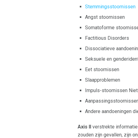
Stemmingsstoornissen
Angst stoornissen
Somatoforme stoorniss
Factitious Disorders
Dissociatieve aandoeni
Seksuele en genderident
Eet stoornissen
Slaapproblemen
Impuls-stoornissen Niet
Aanpassingsstoornisse
Andere aandoeningen die
Axis II
verstrekte informatie
zouden zijn gevallen, zijn o