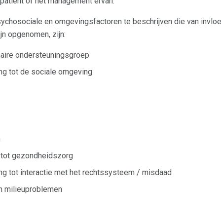
patiënt of het management ervan.
chosociale en omgevingsfactoren te beschrijven die van invloe
ijn opgenomen, zijn:
aire ondersteuningsgroep
ng tot de sociale omgeving
n
tot gezondheidszorg
g tot interactie met het rechtssysteem / misdaad
n milieuproblemen