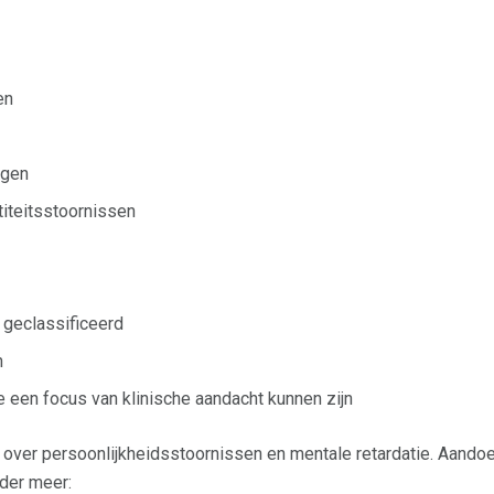
en
ngen
iteitsstoornissen
 geclassificeerd
n
 een focus van klinische aandacht kunnen zijn
 over persoonlijkheidsstoornissen en mentale retardatie. Aando
nder meer: