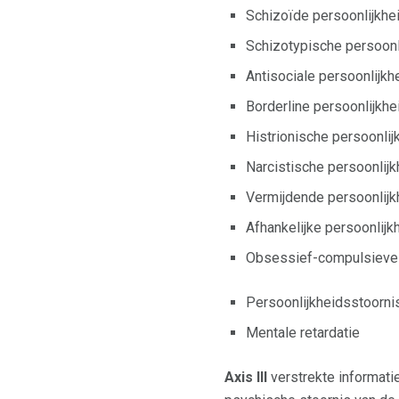
Schizoïde persoonlijkhe
Schizotypische persoonl
Antisociale persoonlijkh
Borderline persoonlijkhe
Histrionische persoonlij
Narcistische persoonlij
Vermijdende persoonlijk
Afhankelijke persoonlijk
Obsessief-compulsieve 
Persoonlijkheidsstoorni
Mentale retardatie
Axis III
verstrekte informati