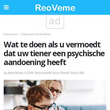
ad
Depressie
Depressie bij kinderen
Wat te doen als u vermoedt
dat uw tiener een psychische
aandoening heeft
by Amy Morin, LCSW; Beoordeeld door Steven Gans, MD