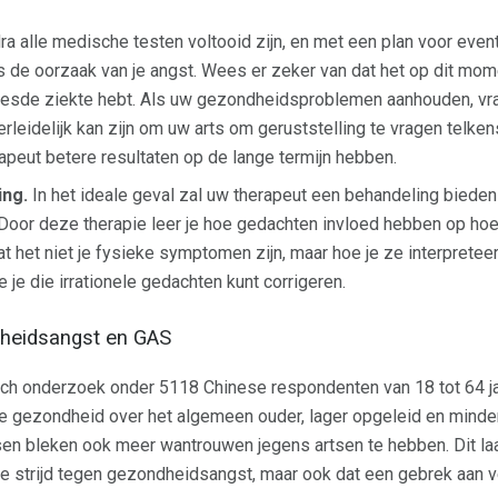
a alle medische testen voltooid zijn, en met een plan voor even
s de oorzaak van je angst. Wees er zeker van dat het op dit mome
esde ziekte hebt. Als uw gezondheidsproblemen aanhouden, vra
rleidelijk kan zijn om uw arts om geruststelling te vragen telke
rapeut betere resultaten op de lange termijn hebben.
ing.
In het ideale geval zal uw therapeut een behandeling biede
Door deze therapie leer je hoe gedachten invloed hebben op hoe j
at het niet je fysieke symptomen zijn, maar hoe je ze interpretee
oe je die irrationele gedachten kunt corrigeren.
heidsangst en GAS
isch onderzoek onder 5118 Chinese respondenten van 18 tot 64 
e gezondheid over het algemeen ouder, lager opgeleid en mind
n bleken ook meer wantrouwen jegens artsen te hebben. Dit laat
n de strijd tegen gezondheidsangst, maar ook dat een gebrek aan 