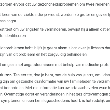
s zorgen ervoor dat uw gezondheidsproblemen om twee redenen
 leren van de ziektes die je vreest, worden ze groter en gevaarlij
 aan angst.
st test om uw angsten te verminderen, bewijst hij u alleen dat er
e identificeren.
dsproblemen hebt, blijft je geest alarm slaan over je lichaam dat je
ijn van dit probleem en het zorgvuldig behandelen.
 het omgaan met angststoornissen met behulp van medische profe
luiten.
Ten eerste, doe je best, met de hulp van je arts, om lich
tig zijn om gezondheidsinformatie van uw familieleden te verzame
nt beoordelen. Met die informatie kan uw arts aanbevelen waar h
jn. Overmatige dorst en veranderingen in het gezichtsvermogen z
 symptomen en een familiegeschiedenis heeft, is het redelijk o